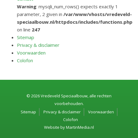
Warning
: mysqli_num_rows() expects exactly 1
parameter, 2 given in
/var/www/vhosts/vredeveld-
speciaalbouw.nl/httpdocs/includes/functions.php
on line
247
Sitemap
Privacy & disclaimer
Voorwaarden
Colofon
© 2026 Vredeveld Speciaalbouw, alle rechten
voorbehouden.
Sitemap
Privacy & disclaimer
Voorwaarden
Colofon
Website by
MartinMedia.nl