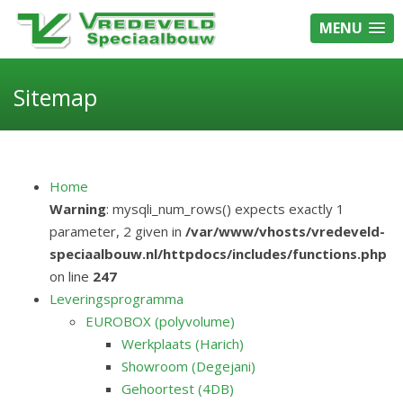
MENU
Sitemap
Home
Warning
: mysqli_num_rows() expects exactly 1
parameter, 2 given in
/var/www/vhosts/vredeveld-
speciaalbouw.nl/httpdocs/includes/functions.php
on line
247
Leveringsprogramma
EUROBOX (polyvolume)
Werkplaats (Harich)
Showroom (Degejani)
Gehoortest (4DB)