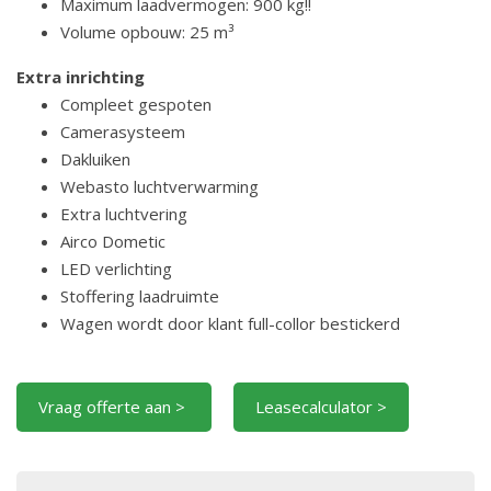
Maximum laadvermogen: 900 kg!!
Volume opbouw: 25 m³
Extra inrichting
Compleet gespoten
Camerasysteem
Dakluiken
Webasto luchtverwarming
Extra luchtvering
Airco Dometic
LED verlichting
Stoffering laadruimte
Wagen wordt door klant full-collor bestickerd
Vraag offerte aan >
Leasecalculator >