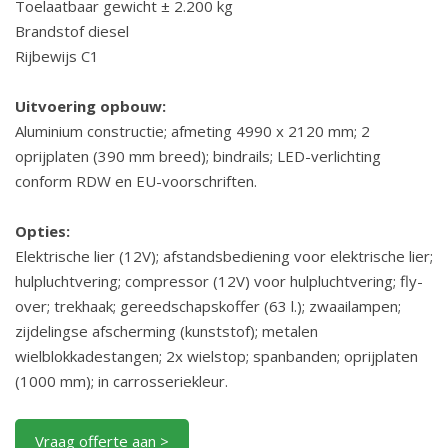
Toelaatbaar gewicht ± 2.200 kg
Brandstof diesel
Rijbewijs C1
Uitvoering opbouw:
Aluminium constructie; afmeting 4990 x 2120 mm; 2
oprijplaten (390 mm breed); bindrails; LED-verlichting
conform RDW en EU-voorschriften.
Opties:
Elektrische lier (12V); afstandsbediening voor elektrische lier;
hulpluchtvering; compressor (12V) voor hulpluchtvering; fly-
over; trekhaak; gereedschapskoffer (63 l.); zwaailampen;
zijdelingse afscherming (kunststof); metalen
wielblokkadestangen; 2x wielstop; spanbanden; oprijplaten
(1000 mm); in carrosseriekleur.
Vraag offerte aan >