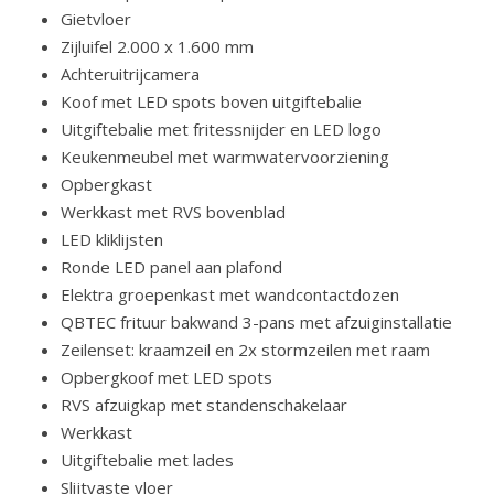
Gietvloer
Zijluifel 2.000 x 1.600 mm
Achteruitrijcamera
Koof met LED spots boven uitgiftebalie
Uitgiftebalie met fritessnijder en LED logo
Keukenmeubel met warmwatervoorziening
Opbergkast
Werkkast met RVS bovenblad
LED kliklijsten
Ronde LED panel aan plafond
Elektra groepenkast met wandcontactdozen
QBTEC frituur bakwand 3-pans met afzuiginstallatie
Zeilenset: kraamzeil en 2x stormzeilen met raam
Opbergkoof met LED spots
RVS afzuigkap met standenschakelaar
Werkkast
Uitgiftebalie met lades
Slijtvaste vloer