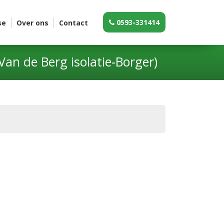
0593-331414
se
Over ons
Contact
an de Berg isolatie-Borger)