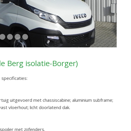
 Berg isolatie-Borger)
pecificaties:
uig uitgevoerd met chassiscabine; aluminium subframe;
ast vloerhout; licht doorlatend dak.
spoiler met zijfenders.