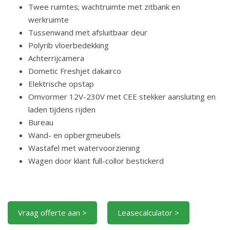
Twee ruimtes; wachtruimte met zitbank en
werkruimte
Tussenwand met afsluitbaar deur
Polyrib vloerbedekking
Achterrijcamera
Dometic Freshjet dakairco
Elektrische opstap
Omvormer 12V-230V met CEE stekker aansluiting en
laden tijdens rijden
Bureau
Wand- en opbergmeubels
Wastafel met watervoorziening
Wagen door klant full-collor bestickerd
Vraag offerte aan >
Leasecalculator >