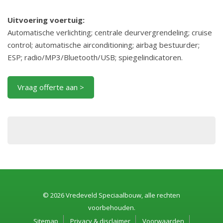
Uitvoering voertuig:
Automatische verlichting; centrale deurvergrendeling; cruise
control; automatische airconditioning; airbag bestuurder;
ESP; radio/MP3/Bluetooth/USB; spiegelindicatoren.
Vraag offerte aan >
© 2026 Vredeveld Speciaalbouw, alle rechten
voorbehouden.
Sitemap
Privacy & disclaimer
Voorwaarden