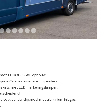
is met EUROBOX-XL opbouw
nde Cabinespoiler met zijfenders.
jskirts met LED markeringslampen.
erscheidend!
lcoat sandwichpaneel met aluminium inlages.
.